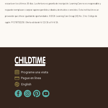
escuela en los últimos 30 días. La oferta no es garantía de inscripción. Learning Care no es responsable y
no puede reemplazar o canjear cupones perdidos, robados, destruidos o vencidos. Esta institución es un
proveedor que ofrece igualdad de oportunidades. ©2026 Learning Care Group (US) No. 2 Inc. Código de
cupón: FY27BTS$250. Oferta válida del 6/22/26 al 9/4/26.
Programe una visita
Pague en línea
English