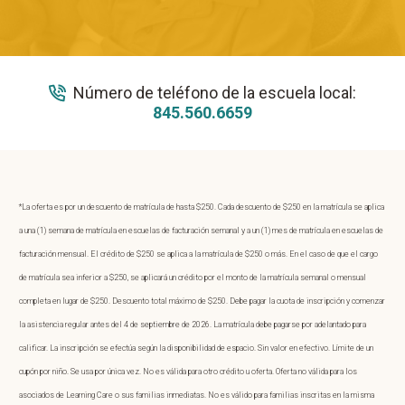
Número de teléfono de la escuela local:
845.560.6659
*La oferta es por un descuento de matrícula de hasta $250. Cada descuento de $250 en la matrícula se aplica
a una (1) semana de matrícula en escuelas de facturación semanal y a un (1) mes de matrícula en escuelas de
facturación mensual. El crédito de $250 se aplica a la matrícula de $250 o más. En el caso de que el cargo
de matrícula sea inferior a $250, se aplicará un crédito por el monto de la matrícula semanal o mensual
completa en lugar de $250. Descuento total máximo de $250. Debe pagar la cuota de inscripción y comenzar
la asistencia regular antes del 4 de septiembre de 2026. La matrícula debe pagarse por adelantado para
calificar. La inscripción se efectúa según la disponibilidad de espacio. Sin valor en efectivo. Límite de un
cupón por niño. Se usa por única vez. No es válida para otro crédito u oferta. Oferta no válida para los
asociados de Learning Care o sus familias inmediatas. No es válido para familias inscritas en la misma