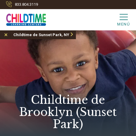
833.804.3119
MENÚ
Childtime de Sunset Park, NY
Childtime de
Brooklyn (Sunset
Park)