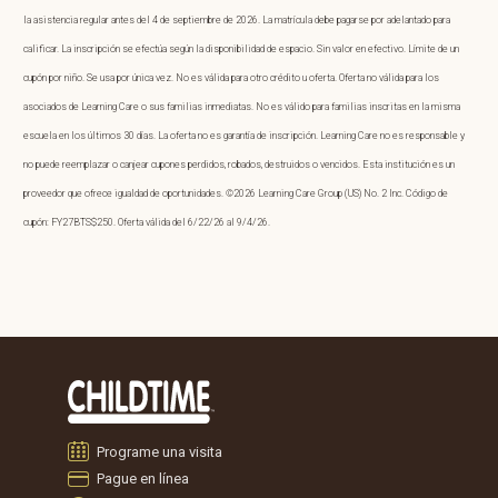
la asistencia regular antes del 4 de septiembre de 2026. La matrícula debe pagarse por adelantado para
calificar. La inscripción se efectúa según la disponibilidad de espacio. Sin valor en efectivo. Límite de un
cupón por niño. Se usa por única vez. No es válida para otro crédito u oferta. Oferta no válida para los
asociados de Learning Care o sus familias inmediatas. No es válido para familias inscritas en la misma
escuela en los últimos 30 días. La oferta no es garantía de inscripción. Learning Care no es responsable y
no puede reemplazar o canjear cupones perdidos, robados, destruidos o vencidos. Esta institución es un
proveedor que ofrece igualdad de oportunidades. ©2026 Learning Care Group (US) No. 2 Inc. Código de
cupón: FY27BTS$250. Oferta válida del 6/22/26 al 9/4/26.
Programe una visita
Pague en línea