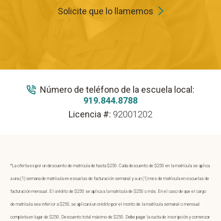
Solicite que lo llamemos
Número de teléfono de la escuela local:
919.844.8788
Licencia #:
92001202
*La oferta es por un descuento de matrícula de hasta $250. Cada descuento de $250 en la matrícula se aplica
a una (1) semana de matrícula en escuelas de facturación semanal y a un (1) mes de matrícula en escuelas de
facturación mensual. El crédito de $250 se aplica a la matrícula de $250 o más. En el caso de que el cargo
de matrícula sea inferior a $250, se aplicará un crédito por el monto de la matrícula semanal o mensual
completa en lugar de $250. Descuento total máximo de $250. Debe pagar la cuota de inscripción y comenzar