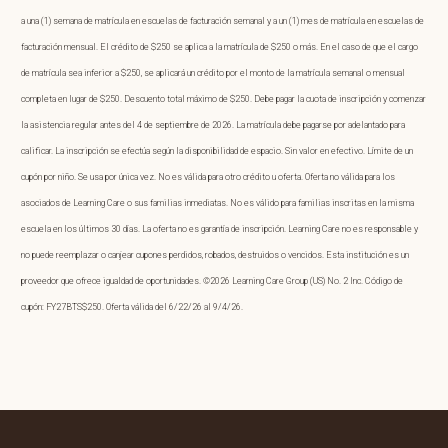
a una (1) semana de matrícula en escuelas de facturación semanal y a un (1) mes de matrícula en escuelas de
facturación mensual. El crédito de $250 se aplica a la matrícula de $250 o más. En el caso de que el cargo
de matrícula sea inferior a $250, se aplicará un crédito por el monto de la matrícula semanal o mensual
completa en lugar de $250. Descuento total máximo de $250. Debe pagar la cuota de inscripción y comenzar
la asistencia regular antes del 4 de septiembre de 2026. La matrícula debe pagarse por adelantado para
calificar. La inscripción se efectúa según la disponibilidad de espacio. Sin valor en efectivo. Límite de un
cupón por niño. Se usa por única vez. No es válida para otro crédito u oferta. Oferta no válida para los
asociados de Learning Care o sus familias inmediatas. No es válido para familias inscritas en la misma
escuela en los últimos 30 días. La oferta no es garantía de inscripción. Learning Care no es responsable y
no puede reemplazar o canjear cupones perdidos, robados, destruidos o vencidos. Esta institución es un
proveedor que ofrece igualdad de oportunidades. ©2026 Learning Care Group (US) No. 2 Inc. Código de
cupón: FY27BTS$250. Oferta válida del 6/22/26 al 9/4/26.