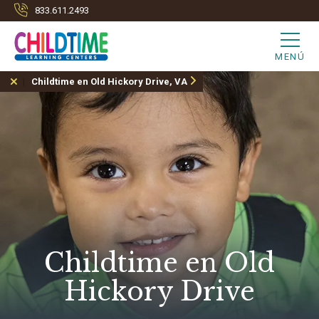
833.611.2493
MENÚ
Childtime en Old Hickory Drive, VA
Childtime en Old
Hickory Drive