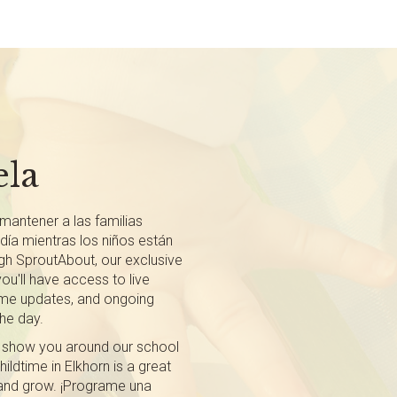
ela
ntener a las familias
día mientras los niños están
gh SproutAbout, our exclusive
u'll have access to live
ime updates, and ongoing
he day.
o show you around our school
ldtime in Elkhorn is a great
n and grow. ¡Programe una