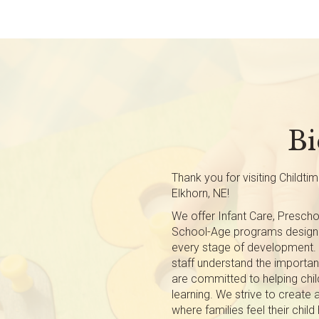
Bi
Thank you for visiting Childti
Elkhorn, NE!
We offer Infant Care, Prescho
School-Age programs designe
every stage of development. 
staff understand the importa
are committed to helping child
learning. We strive to creat
where families feel their chi