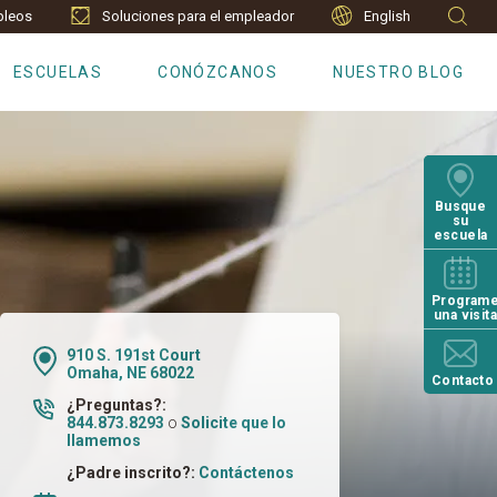
leos
Soluciones para el empleador
English
ESCUELAS
CONÓZCANOS
NUESTRO BLOG
Busque
su
escuela
Program
una visit
910 S. 191st Court
Omaha, NE 68022
Contacto
¿Preguntas?:
844.873.8293
o
Solicite que lo
llamemos
¿Padre inscrito?:
Contáctenos