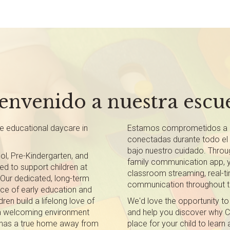
envenido a nuestra escu
me educational daycare in
Estamos comprometidos a ma
conectadas durante todo el 
bajo nuestro cuidado. Throu
ol, Pre-Kindergarten, and
family communication app, yo
d to support children at
classroom streaming, real-t
Our dedicated, long-term
communication throughout t
nce of early education and
ren build a lifelong love of
We'd love the opportunity t
e a welcoming environment
and help you discover why Chi
ld has a true home away from
place for your child to lear