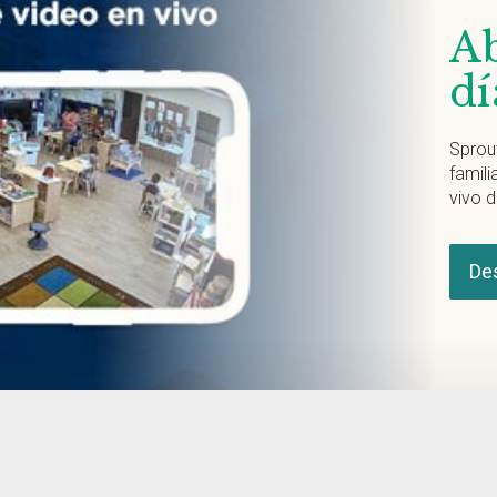
Ab
dí
Sprou
famili
vivo d
De