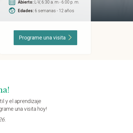
Abierto:
L-V, 6:30 a. m.- 6:00 p. m.
Edades:
6 semanas - 12 años
Programe una
visita
na!
il y el aprendizaje
grame una visita hoy!
26.