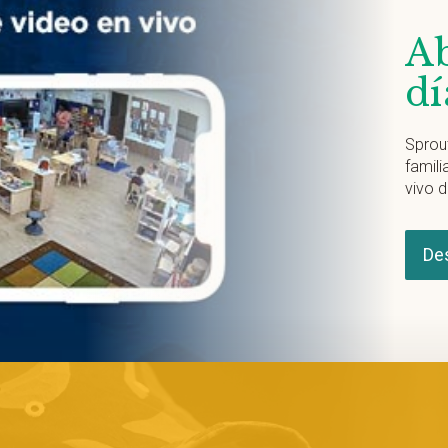
Ab
dí
Sprou
famili
vivo d
De