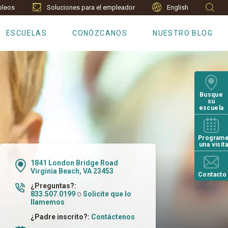
leos
Soluciones para el empleador
English
ESCUELAS
CONÓZCANOS
NUESTRO BLOG
Busque
su
escuela
Program
una visit
1841 London Bridge Road
Virginia Beach, VA 23453
Contacto
¿Preguntas?:
833.507.0199
o
Solicite que lo
llamemos
¿Padre inscrito?:
Contáctenos