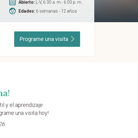
Abierto:
L-V, 6:30 a. m.- 6:00 p. m.
Edades:
6 semanas - 12 años
Programe una
visita
na!
il y el aprendizaje
grame una visita hoy!
26.