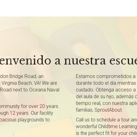
envenido a nuestra escu
don Bridge Road, an
Estamos comprometidos a 
 Virginia Beach, VA! We are
durante todo el día mientras 
e Road next to Oceana Naval
cuidado. Obtenga acceso a t
del aula de su hijo, además 
tiempo real, con nuestra apl
community for over 20 years.
familias, SproutAbout.
gh 12 years. Our facility
spacious playgrounds to
Call us to schedule a tour a
wonderful Childtime Learning
is the perfect fit for your chil