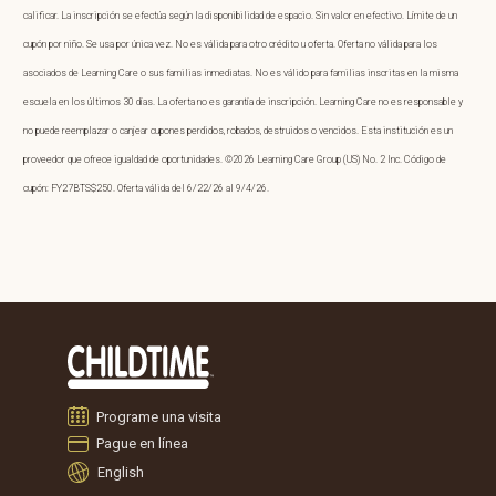
calificar. La inscripción se efectúa según la disponibilidad de espacio. Sin valor en efectivo. Límite de un
cupón por niño. Se usa por única vez. No es válida para otro crédito u oferta. Oferta no válida para los
asociados de Learning Care o sus familias inmediatas. No es válido para familias inscritas en la misma
escuela en los últimos 30 días. La oferta no es garantía de inscripción. Learning Care no es responsable y
no puede reemplazar o canjear cupones perdidos, robados, destruidos o vencidos. Esta institución es un
proveedor que ofrece igualdad de oportunidades. ©2026 Learning Care Group (US) No. 2 Inc. Código de
cupón: FY27BTS$250. Oferta válida del 6/22/26 al 9/4/26.
Programe una visita
Pague en línea
English