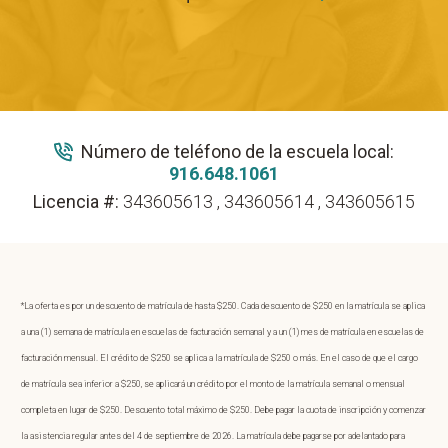
Número de teléfono de la escuela local:
916.648.1061
Licencia #:
343605613 , 343605614 , 343605615
*La oferta es por un descuento de matrícula de hasta $250. Cada descuento de $250 en la matrícula se aplica
a una (1) semana de matrícula en escuelas de facturación semanal y a un (1) mes de matrícula en escuelas de
facturación mensual. El crédito de $250 se aplica a la matrícula de $250 o más. En el caso de que el cargo
de matrícula sea inferior a $250, se aplicará un crédito por el monto de la matrícula semanal o mensual
completa en lugar de $250. Descuento total máximo de $250. Debe pagar la cuota de inscripción y comenzar
la asistencia regular antes del 4 de septiembre de 2026. La matrícula debe pagarse por adelantado para