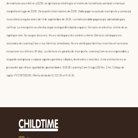
de matrícula sea inferior a $250, se aplicará un crédito por el monto de la matrícula semanal o mensual
completa en lugar de $250. Descuento total máximo de $250. Debe pagar la cuota de inscripción y comenzar
la asistencia regular antes del 4 de septiembre de 2026. La matrícula debe pagarse por adelantado para
calificar. La inscripción se efectúa según la disponibilidad de espacio. Sin valor en efectivo. Límite de un
cupón por niño. Se usa por única vez. No es válida para otro crédito u oferta. Oferta no válida para los
asociados de Learning Care o sus familias inmediatas. No es válido para familias inscritas en la misma
escuela en los últimos 30 días. La oferta no es garantía de inscripción. Learning Care no es responsable y
no puede reemplazar o canjear cupones perdidos, robados, destruidos o vencidos. Esta institución es un
proveedor que ofrece igualdad de oportunidades. ©2026 Learning Care Group (US) No. 2 Inc. Código de
cupón: FY27BTS$250. Oferta válida del 6/22/26 al 9/4/26.