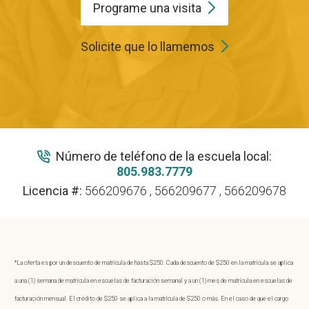
Programe una
visita
Solicite que lo llamemos
Número de teléfono de la escuela local:
805.983.7779
Licencia #:
566209676 , 566209677 , 566209678
*La oferta es por un descuento de matrícula de hasta $250. Cada descuento de $250 en la matrícula se aplica
a una (1) semana de matrícula en escuelas de facturación semanal y a un (1) mes de matrícula en escuelas de
facturación mensual. El crédito de $250 se aplica a la matrícula de $250 o más. En el caso de que el cargo