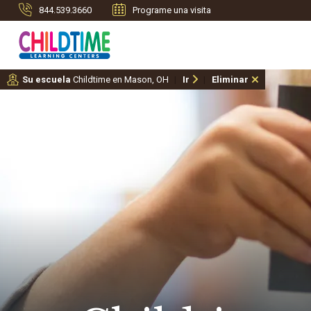
844.539.3660
Programe una visita
Su escuela
Childtime en Mason, OH
Ir
Eliminar