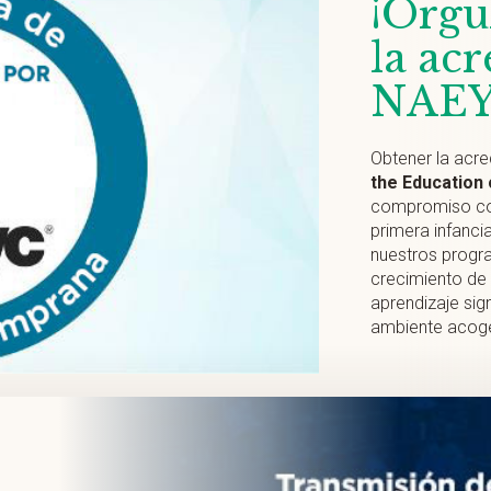
¡Orgu
la ac
NAEY
Obtener la acre
the Education 
compromiso con
primera infanci
nuestros progr
crecimiento de 
aprendizaje sig
ambiente acog