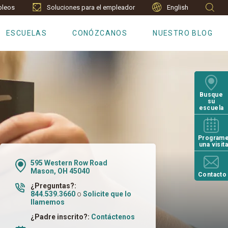
leos
Soluciones para el empleador
English
ESCUELAS
CONÓZCANOS
NUESTRO BLOG
Busque
su
escuela
Program
una visit
595 Western Row Road
Mason, OH 45040
Contacto
¿Preguntas?:
844.539.3660
o
Solicite que lo
llamemos
¿Padre inscrito?:
Contáctenos