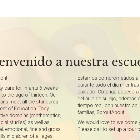
envenido a nuestra escu
on!
Estamos comprometidos a 
durante todo el día mientras 
ty care for Infants 6 weeks
cuidado. Obtenga acceso a t
to the age of thirteen. Our
del aula de su hijo, además 
lans meet all the standards
tiempo real, con nuestra apl
ment of Education. They
familias, SproutAbout.
gnitive domains (mathematics,
ial studies) as well as
We would love to welcome yo
, emotional, fine and gross
Please call to set up a tour 
 in children of all ages.