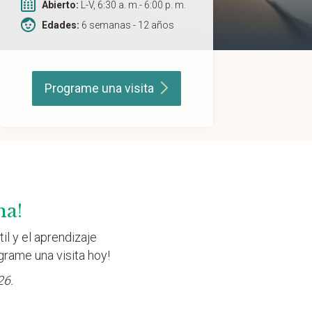
Abierto:
L-V, 6:30 a. m.- 6:00 p. m.
Edades:
6 semanas - 12 años
Programe una
visita
na!
il y el aprendizaje
grame una visita hoy!
26.