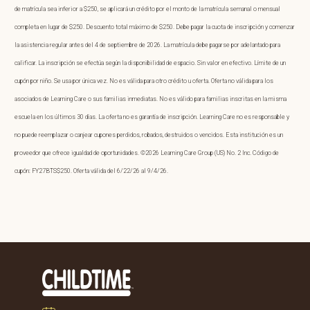
de matrícula sea inferior a $250, se aplicará un crédito por el monto de la matrícula semanal o mensual
completa en lugar de $250. Descuento total máximo de $250. Debe pagar la cuota de inscripción y comenzar
la asistencia regular antes del 4 de septiembre de 2026. La matrícula debe pagarse por adelantado para
calificar. La inscripción se efectúa según la disponibilidad de espacio. Sin valor en efectivo. Límite de un
cupón por niño. Se usa por única vez. No es válida para otro crédito u oferta. Oferta no válida para los
asociados de Learning Care o sus familias inmediatas. No es válido para familias inscritas en la misma
escuela en los últimos 30 días. La oferta no es garantía de inscripción. Learning Care no es responsable y
no puede reemplazar o canjear cupones perdidos, robados, destruidos o vencidos. Esta institución es un
proveedor que ofrece igualdad de oportunidades. ©2026 Learning Care Group (US) No. 2 Inc. Código de
cupón: FY27BTS$250. Oferta válida del 6/22/26 al 9/4/26.