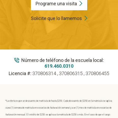
Programe una
visita
Solicite que lo llamemos
Número de teléfono de la escuela local:
619.460.0310
Licencia #:
370806314 , 370806315 , 370806455
*La oferta es por un descuento de matrícula de hasta $250. Cada descuento de $250 en la matrícula se aplica
a una (1) semana de matrícula en escuelas de facturación semanal y a un (1) mes de matrícula en escuelas de
facturación mensual. El crédito de $250 se aplica a la matrícula de $250 o más. En el caso de que el cargo