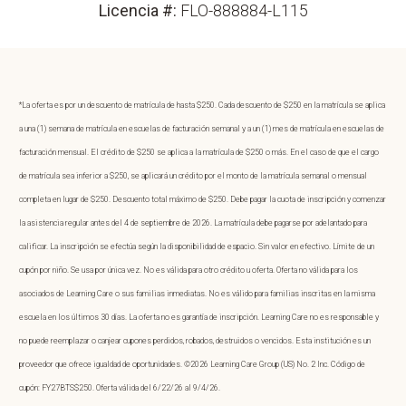
Licencia #:
FLO-888884-L115
*La oferta es por un descuento de matrícula de hasta $250. Cada descuento de $250 en la matrícula se aplica
a una (1) semana de matrícula en escuelas de facturación semanal y a un (1) mes de matrícula en escuelas de
facturación mensual. El crédito de $250 se aplica a la matrícula de $250 o más. En el caso de que el cargo
de matrícula sea inferior a $250, se aplicará un crédito por el monto de la matrícula semanal o mensual
completa en lugar de $250. Descuento total máximo de $250. Debe pagar la cuota de inscripción y comenzar
la asistencia regular antes del 4 de septiembre de 2026. La matrícula debe pagarse por adelantado para
calificar. La inscripción se efectúa según la disponibilidad de espacio. Sin valor en efectivo. Límite de un
cupón por niño. Se usa por única vez. No es válida para otro crédito u oferta. Oferta no válida para los
asociados de Learning Care o sus familias inmediatas. No es válido para familias inscritas en la misma
escuela en los últimos 30 días. La oferta no es garantía de inscripción. Learning Care no es responsable y
no puede reemplazar o canjear cupones perdidos, robados, destruidos o vencidos. Esta institución es un
proveedor que ofrece igualdad de oportunidades. ©2026 Learning Care Group (US) No. 2 Inc. Código de
cupón: FY27BTS$250. Oferta válida del 6/22/26 al 9/4/26.