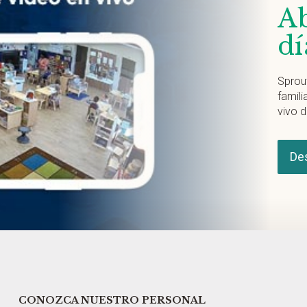
Ab
dí
Sprou
famili
vivo d
De
CONOZCA NUESTRO PERSONAL