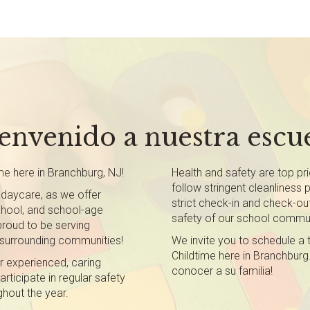
envenido a nuestra escu
me here in Branchburg, NJ!
Health and safety are top pri
follow stringent cleanliness
daycare, as we offer
strict check-in and check-ou
chool, and school-age
safety of our school commun
proud to be serving
 surrounding communities!
We invite you to schedule a 
Childtime here in Branchburg
r experienced, caring
conocer a su familia!
rticipate in regular safety
ghout the year.