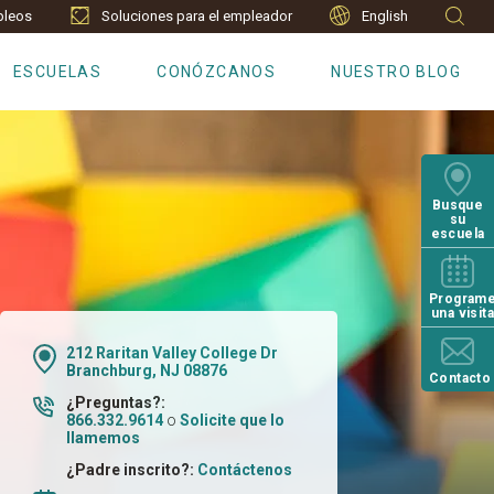
leos
Soluciones para el empleador
English
ESCUELAS
CONÓZCANOS
NUESTRO BLOG
Busque
su
escuela
Program
una visit
212 Raritan Valley College Dr
Branchburg, NJ 08876
Contacto
¿Preguntas?:
866.332.9614
o
Solicite que lo
llamemos
¿Padre inscrito?:
Contáctenos