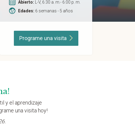
Abierto:
L-V, 6:30 a. m.- 6:00 p. m.
Edades:
6 semanas - 5 años
Programe una
visita
na!
il y el aprendizaje
grame una visita hoy!
26.