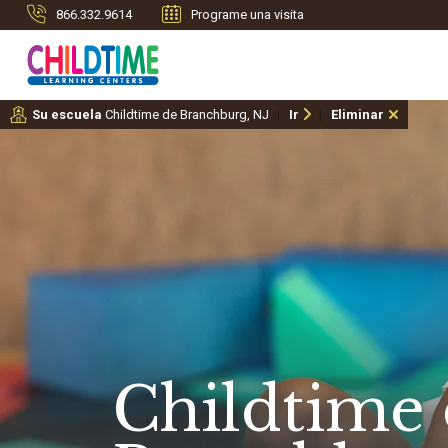
866.332.9614
Programe una visita
Su escuela
Childtime de Branchburg, NJ
Ir
Eliminar
Childtime