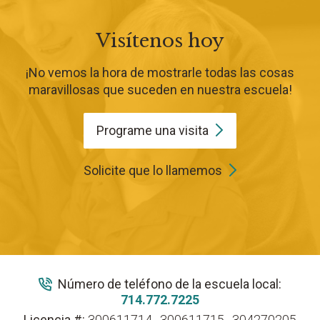
Visítenos hoy
¡No vemos la hora de mostrarle todas las cosas
maravillosas que suceden en nuestra escuela!
Programe una
visita
Solicite que lo llamemos
Número de teléfono de la escuela local:
714.772.7225
Licencia #:
300611714 , 300611715 , 304270205