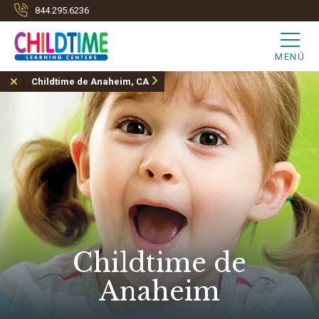
844.295.6236
MENÚ
Childtime de Anaheim, CA
Childtime de
Anaheim