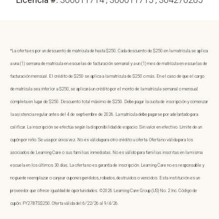
*La oferta es por un descuento de matrícula de hasta $250. Cada descuento de $250 en la matrícula se aplica
a una (1) semana de matrícula en escuelas de facturación semanal y a un (1) mes de matrícula en escuelas de
facturación mensual. El crédito de $250 se aplica a la matrícula de $250 o más. En el caso de que el cargo
de matrícula sea inferior a $250, se aplicará un crédito por el monto de la matrícula semanal o mensual
completa en lugar de $250. Descuento total máximo de $250. Debe pagar la cuota de inscripción y comenzar
la asistencia regular antes del 4 de septiembre de 2026. La matrícula debe pagarse por adelantado para
calificar. La inscripción se efectúa según la disponibilidad de espacio. Sin valor en efectivo. Límite de un
cupón por niño. Se usa por única vez. No es válida para otro crédito u oferta. Oferta no válida para los
asociados de Learning Care o sus familias inmediatas. No es válido para familias inscritas en la misma
escuela en los últimos 30 días. La oferta no es garantía de inscripción. Learning Care no es responsable y
no puede reemplazar o canjear cupones perdidos, robados, destruidos o vencidos. Esta institución es un
proveedor que ofrece igualdad de oportunidades. ©2026 Learning Care Group (US) No. 2 Inc. Código de
cupón: FY27BTS$250. Oferta válida del 6/22/26 al 9/4/26.