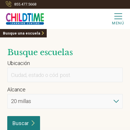
855.477.5668
MENÚ
Busque una escuela
Busque escuelas
Ubicación
Alcance
Buscar