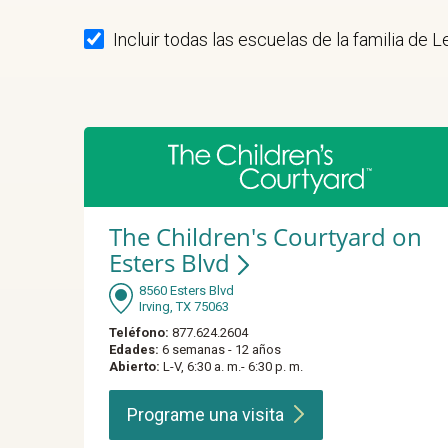
Incluir todas las escuelas de la familia de 
The Children's Courtyard on
Esters Blvd
8560 Esters Blvd
Irving, TX 75063
Teléfono:
877.624.2604
Edades:
6 semanas - 12 años
Abierto:
L-V, 6:30 a. m.- 6:30 p. m.
Programe una
visita