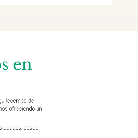
s en
rgullecemos de
mos ofreciendo un
as edades, desde