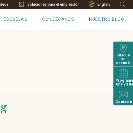
leos
Soluciones para el empleador
English
ESCUELAS
CONÓZCANOS
NUESTRO BLOG
Busque
su
escuela
Program
una visit
Contacto
ng