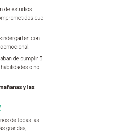
n de estudios
 comprometidos que
 kindergarten con
ioemocional.
caban de cumplir 5
 habilidades o no
 mañanas y las
!
ños de todas las
más grandes,