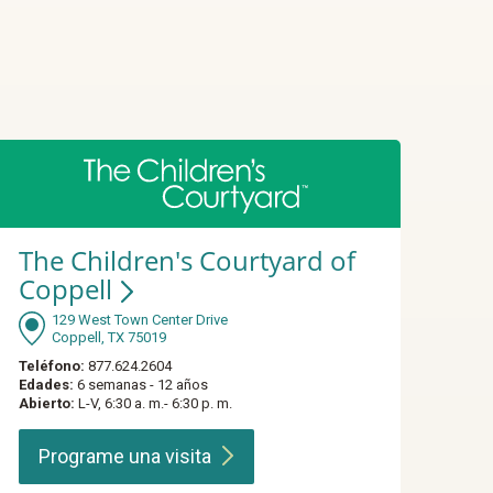
The Children's Courtyard of
Coppell
129 West Town Center Drive
Coppell, TX 75019
Teléfono:
877.624.2604
Edades:
6 semanas - 12 años
Abierto:
L-V, 6:30 a. m.- 6:30 p. m.
Programe una
visita