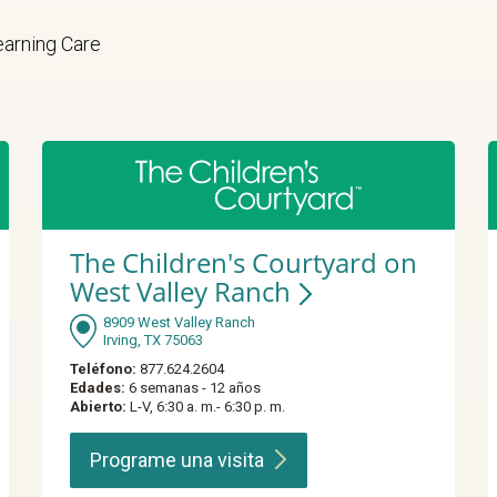
Learning Care
The Children's Courtyard on
West Valley Ranch
8909 West Valley Ranch
Irving, TX 75063
Teléfono:
877.624.2604
Edades:
6 semanas - 12 años
Abierto:
L-V, 6:30 a. m.- 6:30 p. m.
Programe una
visita