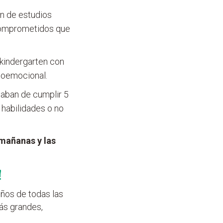
n de estudios
 comprometidos que
 kindergarten con
ioemocional.
caban de cumplir 5
 habilidades o no
 mañanas y las
!
ños de todas las
más grandes,