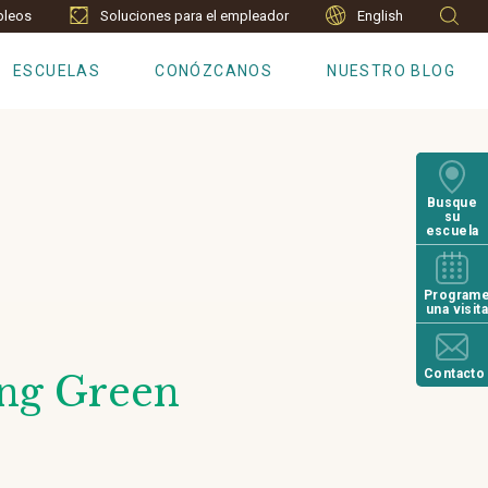
leos
Soluciones para el empleador
English
ESCUELAS
CONÓZCANOS
NUESTRO BLOG
Busque
su
escuela
Program
una visit
Contacto
ing Green