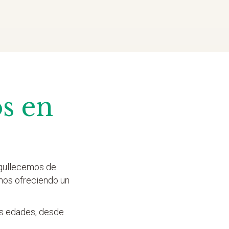
s en
rgullecemos de
mos ofreciendo un
as edades, desde